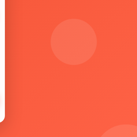
seu e-mail
Termos
Política
Reenviar código
spam
lixo eletrônico